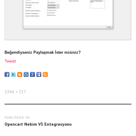
Beğendiyseniz Paylaşmak İster misiniz?
Tweet
Full
1366 × 727
size
Yazı
PUBLISHED IN
gezinmesi
Opencart Nebim V3 Entegrasyonu