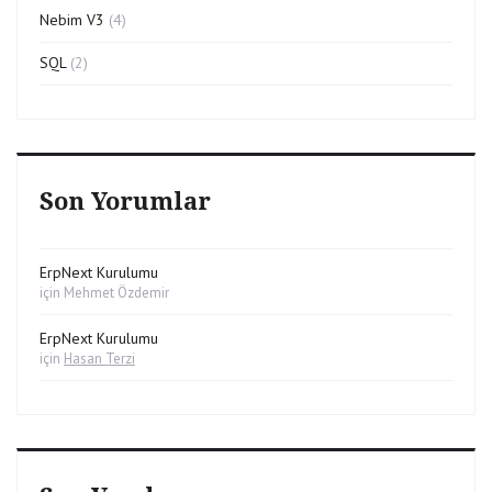
Nebim V3
(4)
SQL
(2)
Son Yorumlar
ErpNext Kurulumu
için
Mehmet Özdemir
ErpNext Kurulumu
için
Hasan Terzi