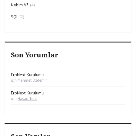
Nebim V3
(4)
SQL
(2)
Son Yorumlar
ErpNext Kurulumu
için
Mehmet Özdemir
ErpNext Kurulumu
için
Hasan Terzi