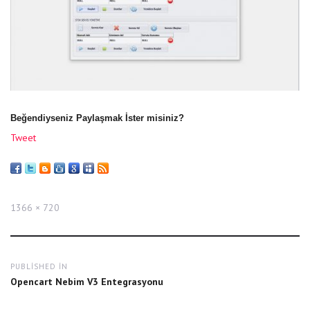
Beğendiyseniz Paylaşmak İster misiniz?
Tweet
Full
1366 × 720
size
Yazı
PUBLISHED IN
gezinmesi
Opencart Nebim V3 Entegrasyonu