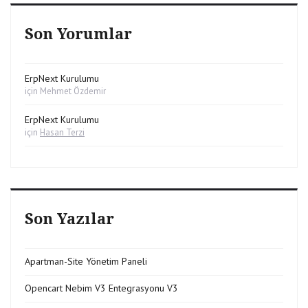
Son Yorumlar
ErpNext Kurulumu
için
Mehmet Özdemir
ErpNext Kurulumu
için
Hasan Terzi
Son Yazılar
Apartman-Site Yönetim Paneli
Opencart Nebim V3 Entegrasyonu V3