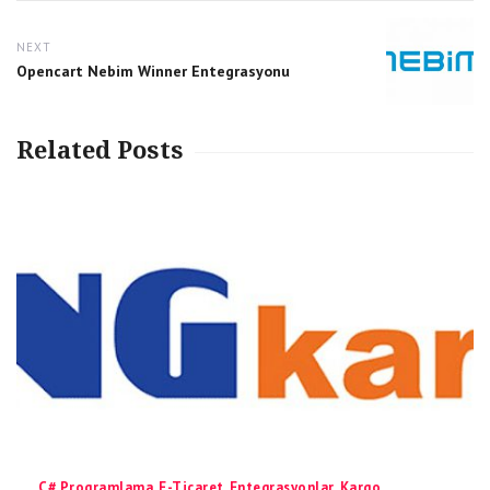
NEXT
Next
Opencart Nebim Winner Entegrasyonu
post:
Related Posts
Categories
C# Programlama
,
E-Ticaret
,
Entegrasyonlar
,
Kargo