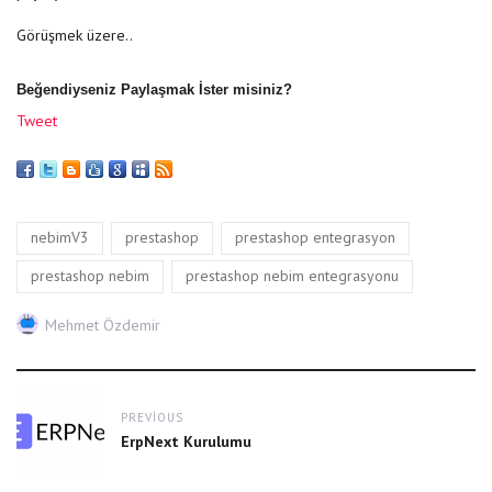
Görüşmek üzere..
Beğendiyseniz Paylaşmak İster misiniz?
Tweet
Tags
,
,
,
nebimV3
prestashop
prestashop entegrasyon
,
prestashop nebim
prestashop nebim entegrasyonu
Author
Mehmet Özdemir
Post
PREVIOUS
navigation
Previous
ErpNext Kurulumu
post: