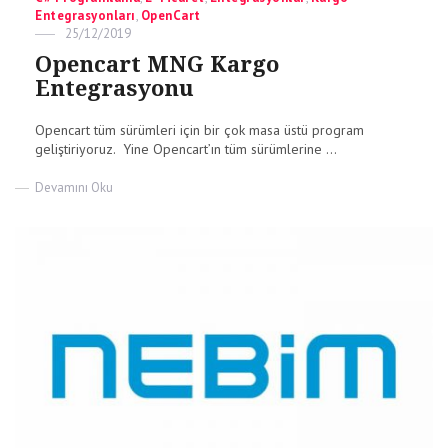
Entegrasyonları
,
OpenCart
Posted
25/12/2019
on
Opencart MNG Kargo
Entegrasyonu
Opencart tüm sürümleri için bir çok masa üstü program
geliştiriyoruz. Yine Opencart’ın tüm sürümlerine ...
on
Devamını Oku
Opencart
MNG
Kargo
Entegrasyonu