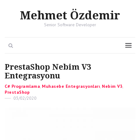
Mehmet Özdemir
Senior Software Developer
Search
Menu
PrestaShop Nebim V3
Entegrasyonu
Categories
C# Programlama
,
Muhasebe Entegrasyonları
,
Nebim V3
,
PrestaShop
Posted
03/02/2020
on