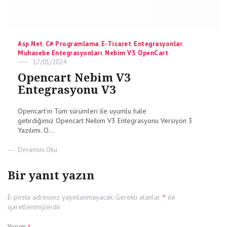
Categories
Asp Net
,
C# Programlama
,
E-Ticaret
,
Entegrasyonlar
,
Muhasebe Entegrasyonları
,
Nebim V3
,
OpenCart
Posted
17/01/2024
on
Opencart Nebim V3
Entegrasyonu V3
Opencart’ın Tüm sürümleri ile uyumlu hale
getirdiğimiz Opencart Nebim V3 Entegrasyonu Versiyon 3
Yazılımı. O...
on
Devamını Oku
Opencart
Nebim
Bir yanıt yazın
V3
Entegrasyonu
V3
*
E-posta adresiniz yayınlanmayacak.
Gerekli alanlar
ile
işaretlenmişlerdir
*
Yorum