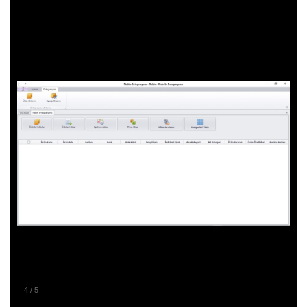
4
/
5