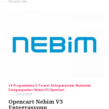
on
Devamını Oku
Opencart
Yurtiçi
Kargo
Entegrasyonu
Categories
C# Programlama
,
E-Ticaret
,
Entegrasyonlar
,
Muhasebe
Entegrasyonları
,
Nebim V3
,
OpenCart
Posted
25/12/2019
on
Opencart Nebim V3
Entegrasyonu