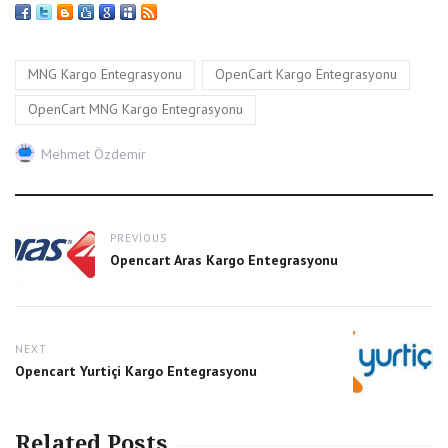
Tags
,
,
MNG Kargo Entegrasyonu
OpenCart Kargo Entegrasyonu
OpenCart MNG Kargo Entegrasyonu
Author
Mehmet Özdemir
Post
PREVIOUS
navigation
Previous
Opencart Aras Kargo Entegrasyonu
post:
NEXT
Next
Opencart Yurtiçi Kargo Entegrasyonu
post:
Related Posts