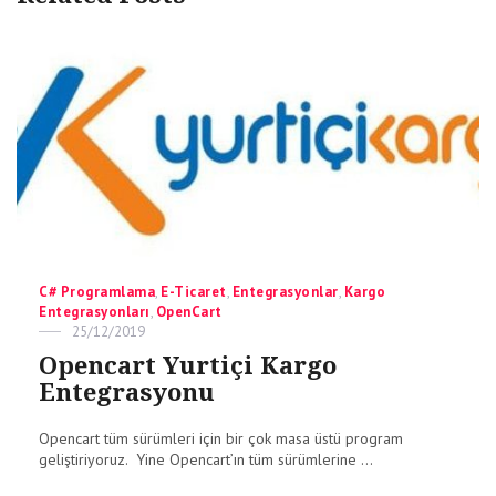
Categories
C# Programlama
,
E-Ticaret
,
Entegrasyonlar
,
Kargo
Entegrasyonları
,
OpenCart
Posted
25/12/2019
on
Opencart Yurtiçi Kargo
Entegrasyonu
Opencart tüm sürümleri için bir çok masa üstü program
geliştiriyoruz. Yine Opencart’ın tüm sürümlerine ...