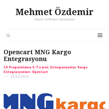
Mehmet Özdemir
Senior Software Developer
Search
Menu
Opencart MNG Kargo
Entegrasyonu
Categories
C# Programlama
,
E-Ticaret
,
Entegrasyonlar
,
Kargo
Entegrasyonları
,
OpenCart
Posted
25/12/2019
on