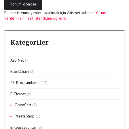
Bu site istenmeyenleri azaltmak için Akismet kullanır.
Yorum
verilerinizin nasıl işlendiğini öğrenin.
Kategoriler
Asp Net
(7)
BlockChain
(2)
C# Programlama
(12)
E-Ticaret
(8)
OpenCart
(7)
PrestaShop
(1)
Entegrasyonlar
(8)