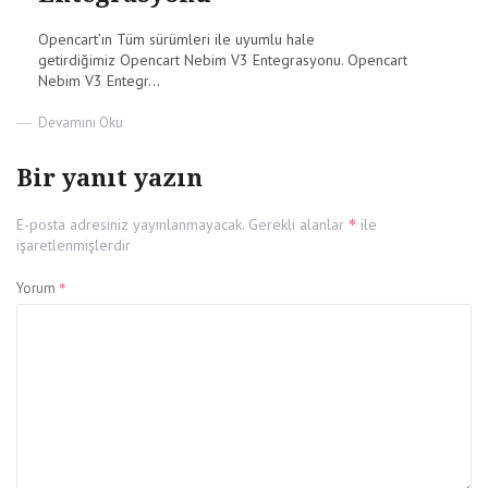
Opencart’ın Tüm sürümleri ile uyumlu hale
getirdiğimiz Opencart Nebim V3 Entegrasyonu. Opencart
Nebim V3 Entegr...
on
Devamını Oku
Opencart
Nebim
Bir yanıt yazın
V3
Entegrasyonu
*
E-posta adresiniz yayınlanmayacak.
Gerekli alanlar
ile
işaretlenmişlerdir
*
Yorum