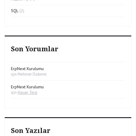
SQL
(2)
Son Yorumlar
ErpNext Kurulumu
için
Mehmet Özdemir
ErpNext Kurulumu
için
Hasan Terzi
Son Yazılar