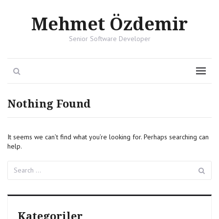
Mehmet Özdemir
Senior Software Developer
Search
Menu
Nothing Found
It seems we can’t find what you’re looking for. Perhaps searching can
help.
Search
Se
for:
Kategoriler