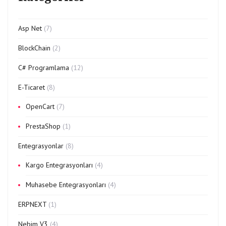
Asp Net
(7)
BlockChain
(2)
C# Programlama
(12)
E-Ticaret
(8)
OpenCart
(7)
PrestaShop
(1)
Entegrasyonlar
(8)
Kargo Entegrasyonları
(4)
Muhasebe Entegrasyonları
(4)
ERPNEXT
(1)
Nebim V3
(4)