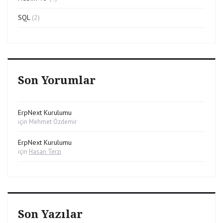
SQL
(2)
Son Yorumlar
ErpNext Kurulumu
için
Mehmet Özdemir
ErpNext Kurulumu
için
Hasan Terzi
Son Yazılar