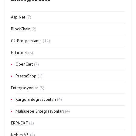
Asp Net
(7)
BlockChain
(2)
C# Programlama
(12)
E-Ticaret
(8)
OpenCart
(7)
PrestaShop
(1)
Entegrasyonlar
(8)
Kargo Entegrasyonları
(4)
Muhasebe Entegrasyonları
(4)
ERPNEXT
(1)
Nebim V3
(4)