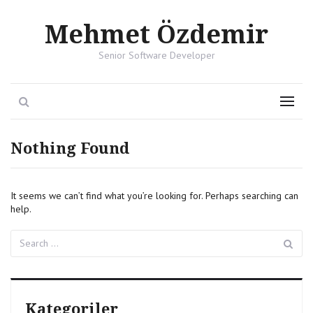
Mehmet Özdemir
Senior Software Developer
Search
Menu
Nothing Found
It seems we can’t find what you’re looking for. Perhaps searching can
help.
Search
Se
for:
Kategoriler